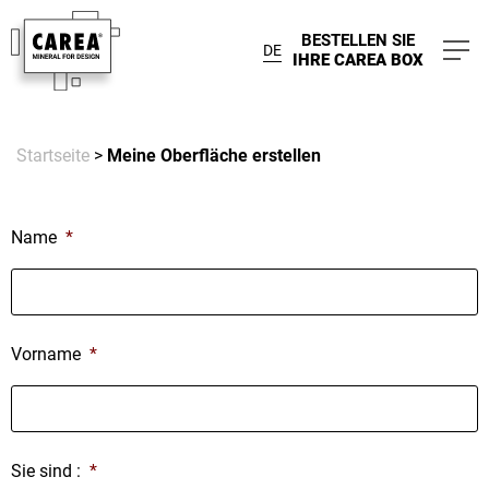
BESTELLEN SIE
DE
IHRE CAREA BOX
Startseite
>
Meine Oberfläche erstellen
Name
*
Vorname
*
Sie sind :
*