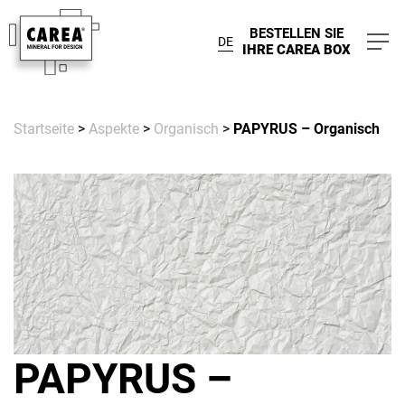
BESTELLEN SIE
DE
IHRE CAREA BOX
Startseite
>
Aspekte
>
Organisch
>
PAPYRUS – Organisch
PAPYRUS –