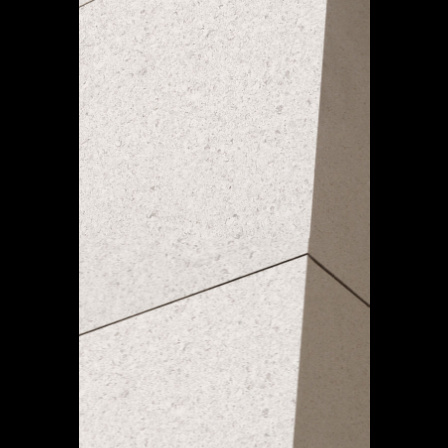
MATT
–
Urban