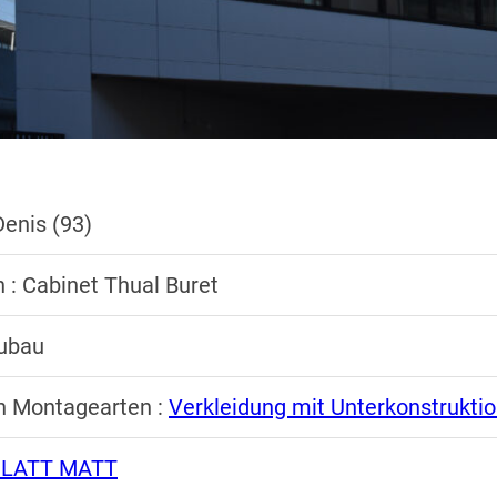
Denis (93)
n : Cabinet Thual Buret
eubau
n Montagearten :
Verkleidung mit Unterkonstrukti
LATT MATT