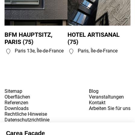
BFM HAUPTSITZ,
HOTEL ARTISANAL
PARIS (75)
(75)
Paris 13e, Île-de-France
Paris, Île-de-France
Sitemap
Blog
Oberflächen
Veranstaltungen
Referenzen
Kontakt
Downloads
Arbeiten Sie für uns
Rechtliche Hinweise
Datenschutzrichtlinie
www.snbvi.fr
Entworfen und gestaltet von der Agentur customR