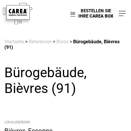
BESTELLEN SIE
DE
IHRE CAREA BOX
Startseite
>
Referenzen
>
Büros
>
Bürogebäude, Bièvres
(91)
Bürogebäude,
Bièvres (91)
LOKALISIERUNG
Bièvres, Essonne