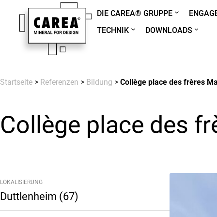
DIE CAREA® GRUPPE
ENGAGE
TECHNIK
DOWNLOADS
Startseite
>
Referenzen
>
Bildung
>
Collège place des frères Ma
Collège place des fr
LOKALISIERUNG
Duttlenheim (67)