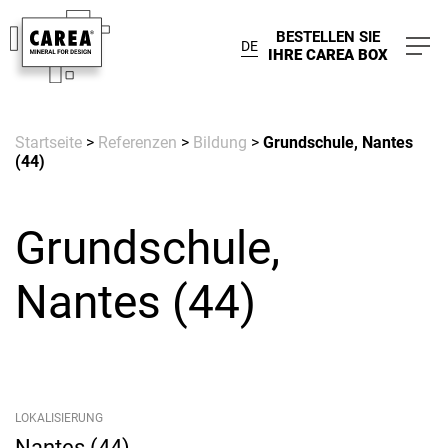
BESTELLEN SIE
DE
IHRE CAREA BOX
Startseite
>
Referenzen
>
Bildung
>
Grundschule, Nantes
(44)
Grundschule,
Nantes (44)
LOKALISIERUNG
Nantes (44)