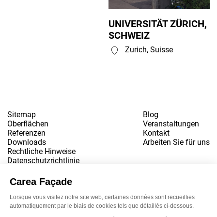
UNIVERSITÄT ZÜRICH,
SCHWEIZ
Zurich, Suisse
Sitemap
Blog
Oberflächen
Veranstaltungen
Referenzen
Kontakt
Downloads
Arbeiten Sie für uns
Rechtliche Hinweise
Datenschutzrichtlinie
www.snbvi.fr
Entworfen und gestaltet von der Agentur customR
Newsletter
LinkedIn
Instagram
YouTube