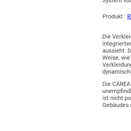
System vo
Produkt :
Die Verkle
integrierte
aussieht. D
Weise, wie
Verkleidu
dynamische
Die CAREA 
unempfindli
ist nicht 
Gebäudes n