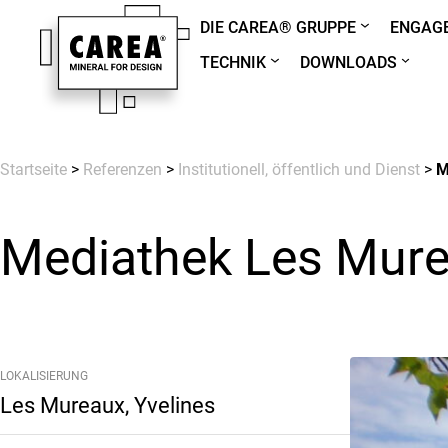
DIE CAREA® GRUPPE
ENGAGE
TECHNIK
DOWNLOADS
Startseite
>
Referenzen
>
Institutionell, öffentlich und Dienst
>
M
Mediathek Les Mure
LOKALISIERUNG
Les Mureaux, Yvelines