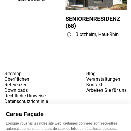
SENIORENRESIDENZ
(68)
Blotzheim, Haut-Rhin
Sitemap
Blog
Oberflächen
Veranstaltungen
Referenzen
Kontakt
Downloads
Arbeiten Sie für uns
Rechtliche Hinweise
Datenschutzrichtlinie
www.snbvi.fr
Entworfen und gestaltet von der Agentur customR
Newsletter
LinkedIn
Instagram
YouTube