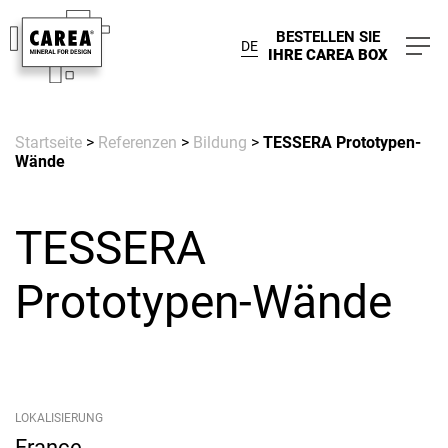
BESTELLEN SIE
DE
IHRE CAREA BOX
Startseite
>
Referenzen
>
Bildung
>
TESSERA Prototypen-
Wände
TESSERA
Prototypen-Wände
LOKALISIERUNG
France