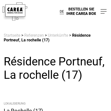
BESTELLEN SIE
DE
IHRE CAREA BOX
Startseite
>
Referenzen
>
Unterkünfte
>
Résidence
Portneuf, La rochelle (17)
Résidence Portneuf,
La rochelle (17)
LOKALISIERUNG
La Rochelle (17)