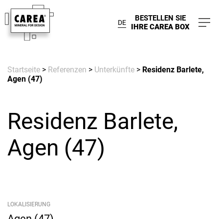
BESTELLEN SIE
DE
IHRE CAREA BOX
Startseite
>
Referenzen
>
Unterkünfte
>
Residenz Barlete,
Agen (47)
Residenz Barlete,
Agen (47)
LOKALISIERUNG
Agen (47)