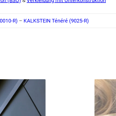
ion (BSO)
&
Verkleidung mit Unterkonstruktion
0010-R)
–
KALKSTEIN
Ténéré (9025-R)