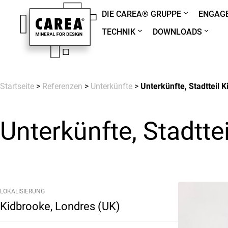
DIE CAREA® GRUPPE
ENGAGE
TECHNIK
DOWNLOADS
Startseite
>
Referenzen
>
Unterkünfte
>
Unterkünfte, Stadtteil 
Unterkünfte, Stadtte
LOKALISIERUNG
Kidbrooke, Londres (UK)