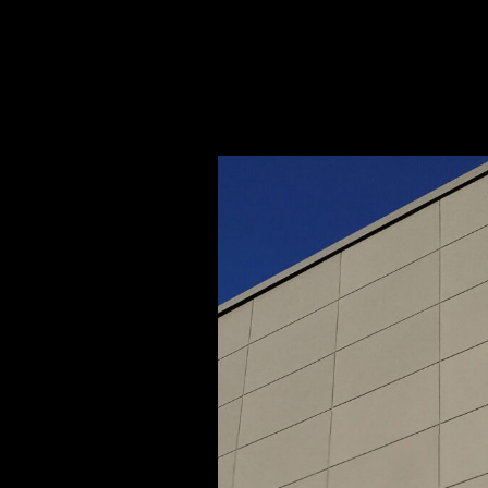
MATT
–
Urban