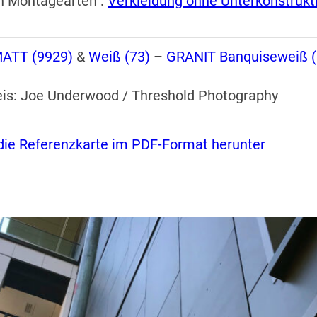
n Montagearten :
Verkleidung ohne Unterkonstrukt
ATT (9929)
&
Weiß (73)
–
GRANIT
Banquiseweiß (
is: Joe Underwood / Threshold Photography
die Referenzkarte im PDF-Format herunter