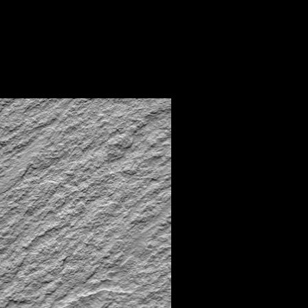
IT
alisch