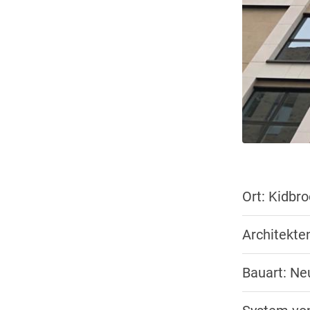
Ort: Kidbr
Architekte
Bauart: N