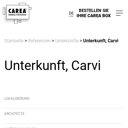
BESTELLEN SIE
DE
IHRE CAREA BOX
Startseite
>
Referenzen
>
Unterkünfte
>
Unterkunft, Carvi
Unterkunft, Carvi
LOKALISIERUNG
ARCHITECTE