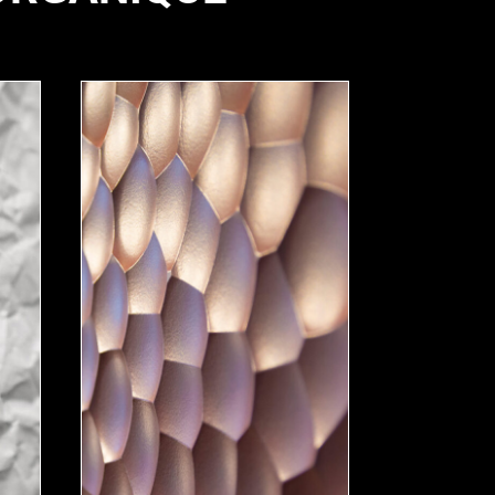
MOON
DUNE
–
–
Organique
Organique