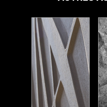
VÉGÉTAL
RHO
–
–
Organique
Orga