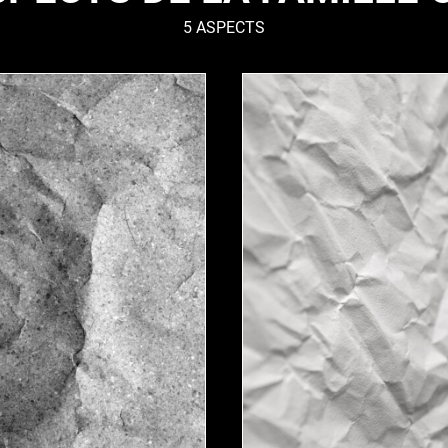
5 ASPECTS
DES
PAPYRUS
–
nique
Organique