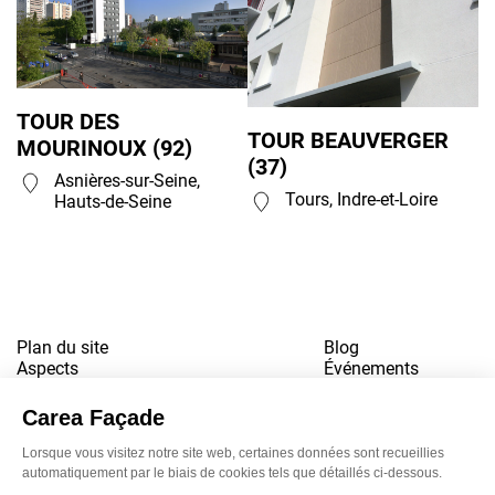
TOUR DES
TOUR BEAUVERGER
MOURINOUX (92)
(37)
Asnières-sur-Seine,
Tours, Indre-et-Loire
Hauts-de-Seine
Plan du site
Blog
Aspects
Événements
Références
Contact
Téléchargements
Travailler pour nous
Mentions légales
Newsletter
LinkedI
Inst
Yo
Politique de confidentialité
www.snbvi.fr
Conçu et créé par l’agence customR