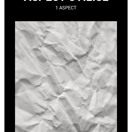
1 ASPECT
PAPYRUS
–
Organique