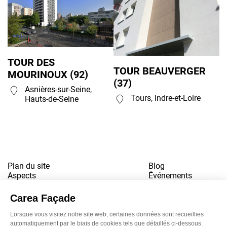
TOUR DES
TOUR BEAUVERGER
MOURINOUX (92)
(37)
Asnières-sur-Seine,
Tours, Indre-et-Loire
Hauts-de-Seine
Plan du site
Blog
Aspects
Événements
Références
Contact
Téléchargements
Travailler pour nous
Mentions légales
Newsletter
LinkedI
Inst
Yo
Politique de confidentialité
www.snbvi.fr