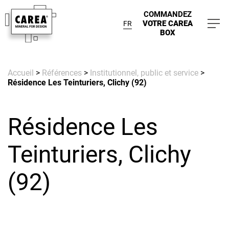
COMMANDEZ
VOTRE CAREA
FR
BOX
Accueil
>
Références
>
Institutionnel, public et service
>
Résidence Les Teinturiers, Clichy (92)
Résidence Les
Teinturiers, Clichy
(92)