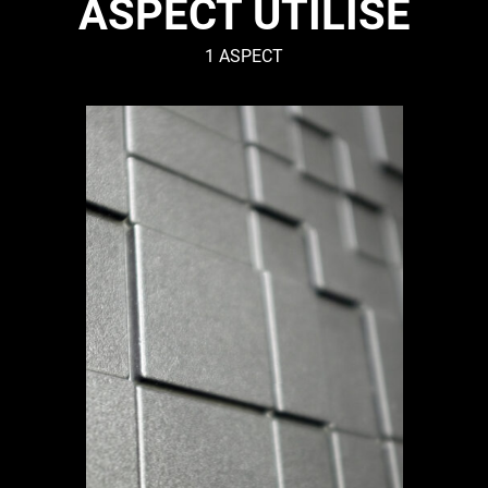
ASPECT UTILISÉ
1 ASPECT
GRAF
–
Graphique