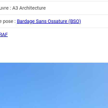
uvre : A3 Architecture
e pose :
Bardage Sans Ossature (BSO)
RAF