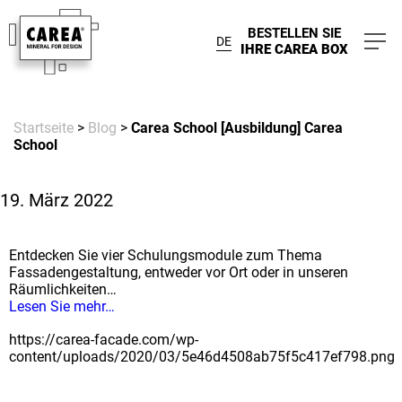
BESTELLEN SIE
DE
IHRE CAREA BOX
Startseite
>
Blog
>
Carea School [Ausbildung] Carea
School
19. März 2022
Entdecken Sie vier Schulungsmodule zum Thema
Fassadengestaltung, entweder vor Ort oder in unseren
Räumlichkeiten…
Lesen Sie mehr…
https://carea-facade.com/wp-
content/uploads/2020/03/5e46d4508ab75f5c417ef798.png