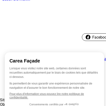
Facebo
←
Carea School [Ausbi
Sitemap
Blog
Oberflächen
Veranstaltungen