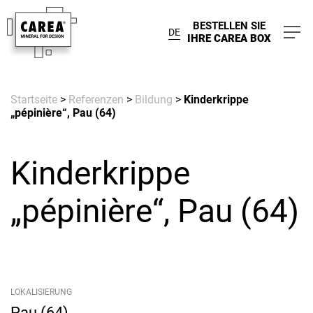
BESTELLEN SIE
DE
IHRE CAREA BOX
Startseite
>
Referenzen
>
Bildung
>
Kinderkrippe
„pépinière“, Pau (64)
Kinderkrippe
„pépinière“, Pau (64)
LOKALISIERUNG
Pau (64)