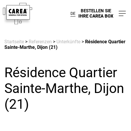
BESTELLEN SIE
DE
IHRE CAREA BOX
Startseite
>
Referenzen
>
Unterkünfte
>
Résidence Quartier
Sainte-Marthe, Dijon (21)
Résidence Quartier
Sainte-Marthe, Dijon
(21)