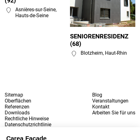
(92)
Asnières-sur-Seine,
Hauts-de-Seine
SENIORENRESIDENZ
(68)
Blotzheim, Haut-Rhin
Sitemap
Blog
Oberflächen
Veranstaltungen
Referenzen
Kontakt
Downloads
Arbeiten Sie für uns
Rechtliche Hinweise
Datenschutzrichtlinie
www.snbvi.fr
Entworfen und gestaltet von der Agentur customR