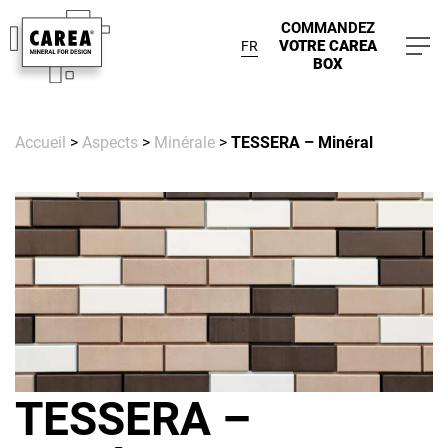
COMMANDEZ
VOTRE CAREA
FR
BOX
Accueil
>
Aspects
>
Minérale
>
TESSERA – Minéral
TESSERA –