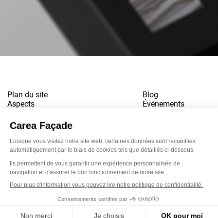
Plan du site
Blog
Aspects
Événements
Références
Contact
Téléchargements
Travailler pour nous
Mentions légales
Newsletter
LinkedI
Inst
Yo
Politique de confidentialité
www.snbvi.fr
Conçu et créé par l’agence customR