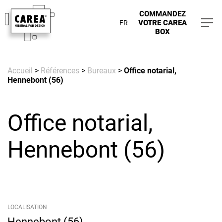
COMMANDEZ
VOTRE CAREA
FR
BOX
Accueil
>
Références
>
Bureaux
>
Office notarial,
Hennebont (56)
Office notarial,
Hennebont (56)
LOCALISATION
Hennebont (56)