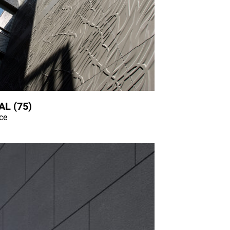
L (75)
nce