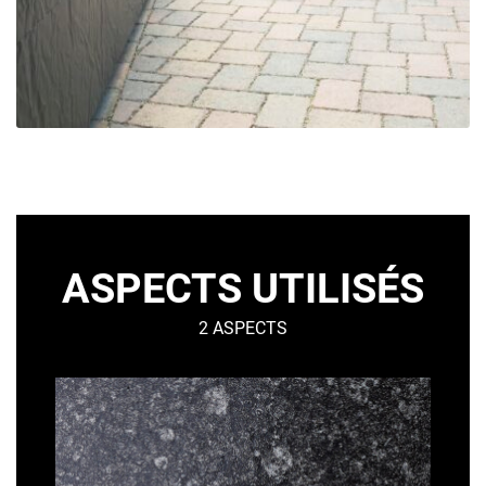
ASPECTS UTILISÉS
2 ASPECTS
LISSE
R
BRILLANT
–
–
O
Urbain