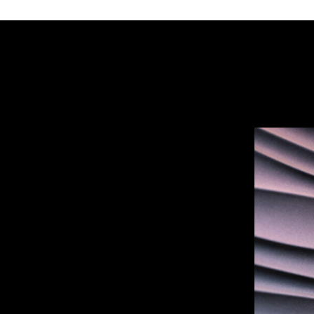
DUNE
–
Organique